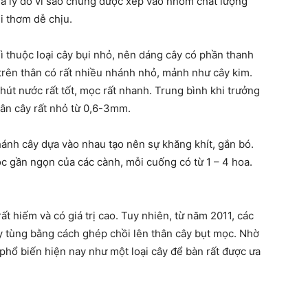
là lý do vì sao chúng được xếp vào nhóm chất lượng
i thơm dễ chịu.
hì thuộc loại cây bụi nhỏ, nên dáng cây có phần thanh
trên thân có rất nhiều nhánh nhỏ, mảnh như cây kim.
hút nước rất tốt, mọc rất nhanh. Trung bình khi trưởng
hân cây rất nhỏ từ 0,6-3mm.
ánh cây dựa vào nhau tạo nên sự khăng khít, gắn bó.
c gần ngọn của các cành, mỗi cuống có từ 1 – 4 hoa.
ất hiếm và có giá trị cao. Tuy nhiên, từ năm 2011, các
y tùng bằng cách ghép chồi lên thân cây bụt mọc. Nhờ
phổ biến hiện nay như một loại cây để bàn rất được ưa