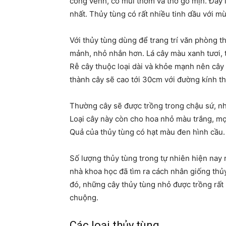
cong vênh, có mùi thơm và thớ gỗ mịn. Đây 
nhất. Thủy tùng có rất nhiều tinh dầu với mù
Với thủy tùng dùng để trang trí văn phòng t
mảnh, nhỏ nhắn hơn. Lá cây màu xanh tươi, 
Rễ cây thuộc loại dài và khỏe mạnh nên cây 
thành cây sẽ cao tới 30cm với đường kính t
Thường cây sẽ được trồng trong chậu sứ, nh
Loại cây này còn cho hoa nhỏ màu trắng, mọ
Quả của thủy tùng có hạt màu đen hình cầu.
Số lượng thủy tùng trong tự nhiên hiện nay r
nhà khoa học đã tìm ra cách nhân giống thủ
đó, những cây thủy tùng nhỏ được trồng rất 
chuộng.
Các loại thủy tùng