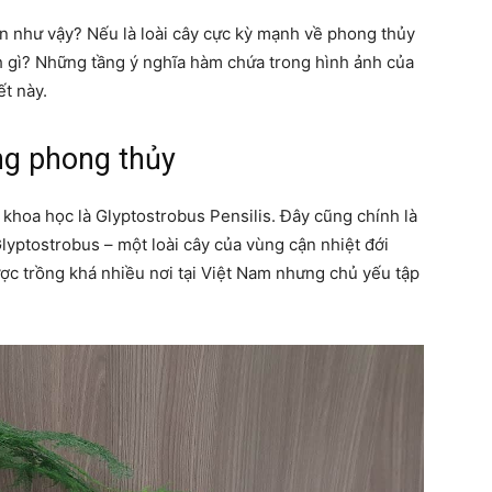
ến như vậy? Nếu là loài cây cực kỳ mạnh về phong thủy
nh gì? Những tầng ý nghĩa hàm chứa trong hình ảnh của
ết này.
quanh
ng phong thủy
 khoa học là Glyptostrobus Pensilis. Đây cũng chính là
 Glyptostrobus – một loài cây của vùng cận nhiệt đới
cuộc
c trồng khá nhiều nơi tại Việt Nam nhưng chủ yếu tập
sống