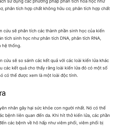
cách sử dụng các phương pháp phân tích hóa học như
cơ, phân tích hợp chất không hữu cơ, phân tích hợp chất
 cứu sẽ phân tích các thành phần sinh học của kiến
 tích sinh học như phân tích DNA, phân tích RNA,
h hệ thống.
n cứu sẽ so sánh các kết quả với các loài kiến lửa khác
ếu các kết quả cho thấy rằng loài kiến lửa đó có một số
nó có thể được xem là một loài độc tính.
ửa
uyên nhân gây hại sức khỏe con người nhất. Nó có thể
c bệnh liên quan đến da. Khi hít thở kiến lửa, các phần
n đến các bệnh về hô hấp như viêm phổi, viêm phổi bị