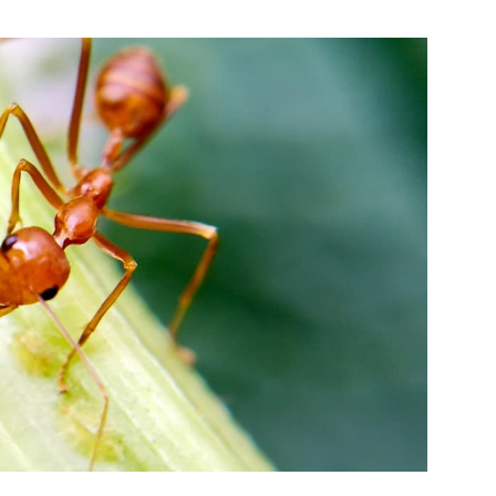
quanh
cuộc
sống