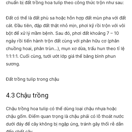
chuẩn bị đất trồng hoa tulip theo công thức trộn như sau:
Đất có thể là đất phù sa hoặc hỗn hợp đất mùn pha với đất
cát. Đầu tiên, đập đất thật nhỏ mịn, phơi kỹ rồi trộn với vôi
bột để xử lý mầm bệnh. Sau đó, phơi đất khoảng 7 – 10
ngày rồi tiến hành trộn đất cùng với phân hữu cơ (phân
chuồng hoai,
phân trùn
…),
mụn xơ dừa
,
trấu hun
theo tỉ lệ
1:1:1:1. Cuối cùng, tưới ướt lớp giá thể bằng bình phun
sương.
Đất trồng tulip trong chậu
4.3 Chậu trồng
Chậu trồng hoa tulip có thể dùng loại chậu nhựa hoặc
chậu gốm. Điểm quan trọng là chậu phải có lỗ thoát nước
dưới đáy để cây không bị ngập úng, tránh gây thối rễ dẫn
đến chết cây.