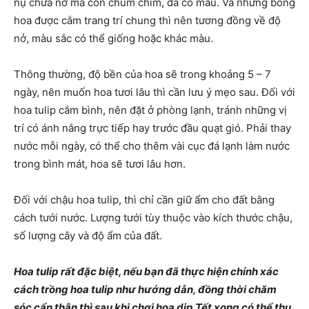
nụ chưa nở mà còn chúm chím, đã có màu. Và những bông
hoa được cắm trang trí chung thì nên tương đồng về độ
nở, màu sắc có thể giống hoặc khác màu.
Thông thường, độ bền của hoa sẽ trong khoảng 5 – 7
ngày, nên muốn hoa tươi lâu thì cần lưu ý mẹo sau. Đối với
hoa tulip cắm bình, nên đặt ở phòng lạnh, tránh những vị
trí có ánh nắng trực tiếp hay trước đầu quạt gió. Phải thay
nước mỗi ngày, có thể cho thêm vài cục đá lạnh làm nước
trong bình mát, hoa sẽ tươi lâu hơn.
Đối với chậu hoa tulip, thì chỉ cần giữ ẩm cho đất bằng
cách tưới nước. Lượng tưới tùy thuộc vào kích thước chậu,
số lượng cây và độ ẩm của đất.
Hoa tulip rất đặc biệt, nếu bạn đã thực hiện chính xác
cách trồng hoa tulip như hướng dẫn, đồng thời chăm
sóc cẩn thận thì sau khi chơi hoa dịp Tết xong có thể thu