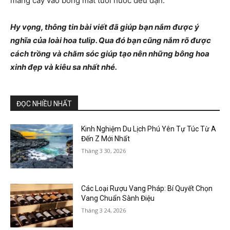
mang cây vào bóng mát tưới nước đều đặn.
Hy vọng, thông tin bài viết đã giúp bạn nắm được ý
nghĩa của loài hoa tulip. Qua đó bạn cũng nắm rõ được
cách trồng và chăm sóc giúp tạo nên những bông hoa
xinh đẹp và kiêu sa nhất nhé.
ĐỌC NHIỀU NHẤT
Kinh Nghiệm Du Lịch Phú Yên Tự Túc Từ A
Đến Z Mới Nhất
Tháng 3 30, 2026
Các Loại Rượu Vang Pháp: Bí Quyết Chọn
Vang Chuẩn Sành Điệu
Tháng 3 24, 2026