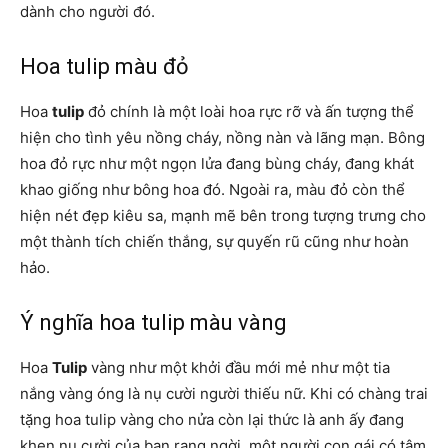
dành cho người đó.
Hoa tulip màu đỏ
Hoa
tulip
đỏ chính là một loài hoa rực rỡ và ấn tượng thể
hiện cho tình yêu nồng cháy, nồng nàn và lãng mạn. Bông
hoa đỏ rực như một ngọn lửa đang bùng cháy, đang khát
khao giống như bông hoa đó. Ngoài ra, màu đỏ còn thể
hiện nét đẹp kiêu sa, mạnh mẽ bên trong tượng trưng cho
một thành tích chiến thắng, sự quyến rũ cũng như hoàn
hảo.
Ý nghĩa hoa tulip màu vàng
Hoa
Tulip
vàng như một khởi đầu mới mẻ như một tia
nắng vàng óng là nụ cười người thiếu nữ. Khi có chàng trai
tặng hoa tulip vàng cho nửa còn lại thức là anh ấy đang
khen nụ cười của bạn rạng ngời, một người con gái có tâm