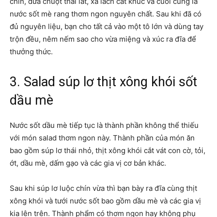
chín, dưa chuột thái lát, xà lách cắt khúc và cuối cùng là
nước sốt mè rang thơm ngon nguyên chất. Sau khi đã có
đủ nguyên liệu, bạn cho tất cả vào một tô lớn và dùng tay
trộn đều, nêm nếm sao cho vừa miệng và xúc ra đĩa để
thưởng thức.
3. Salad súp lơ thịt xông khói sốt
dầu mè
Nước sốt dầu mè tiếp tục là thành phần không thể thiếu
với món salad thơm ngon này. Thành phần của món ăn
bao gồm súp lơ thái nhỏ, thịt xông khói cắt vát con cờ, tỏi,
ớt, dầu mè, dấm gạo và các gia vị cơ bản khác.
Sau khi súp lơ luộc chín vừa thì bạn bày ra đĩa cùng thịt
xông khói và tưới nước sốt bao gồm dầu mè và các gia vị
kia lên trên. Thành phẩm có thơm ngon hay không phụ