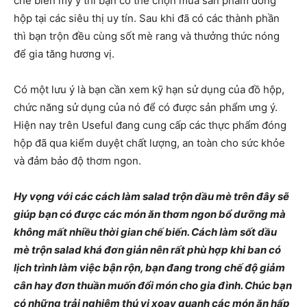
chế biến mỳ ý thì bạn có thể chọn mua sản phẩm đóng
hộp tại các siêu thị uy tín. Sau khi đã có các thành phần
thì bạn trộn đều cùng sốt mè rang và thưởng thức nóng
để gia tăng hương vị.
Có một lưu ý là bạn cần xem kỹ hạn sử dụng của đồ hộp,
chức năng sử dụng của nó để có được sản phẩm ưng ý.
Hiện nay trên Useful đang cung cấp các thực phẩm đóng
hộp đã qua kiểm duyệt chất lượng, an toàn cho sức khỏe
và đảm bảo độ thơm ngon.
Hy vọng với các cách làm salad trộn dầu mè trên đây sẽ
giúp bạn có được các món ăn thơm ngon bổ dưỡng mà
không mất nhiều thời gian chế biến. Cách làm sốt dầu
mè trộn salad khá đơn giản nên rất phù hợp khi ban có
lịch trình làm việc bận rộn, bạn đang trong chế độ giảm
cân hay đơn thuần muốn đổi món cho gia đình. Chúc bạn
có những trải nghiệm thú vị xoay quanh các món ăn hấp