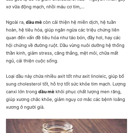
xơ vữa động mạch, nhồi máu cơ tim,…
Ngoài ra,
dầu mè
còn cải thiện hệ miễn dịch, hệ tuần
hoàn, hệ tiêu hóa, giúp ngăn ngừa các triệu chứng liên
quan đến vấn đề tiêu hóa như táo bón, đầy hơi, hay các
hội chứng về đường ruột. Dầu vừng nuôi dưỡng hệ thống
thần kinh, giảm stress, căng thẳng, mệt mỏi, chữa mất
ngủ, cải thiện cuộc sống.
Loại dầu này chứa nhiều axit tốt như axit linoleic, giúp bổ
sung cholesterol tốt, hỗ trợ tốt sức khỏe tim mạch. Lượng
canxi lớn trong
dầu mè
khôi phục chất lượng men răng,
giúp xương chắc khỏe, giảm nguy cơ mắc các bệnh loãng
xương ở người già.