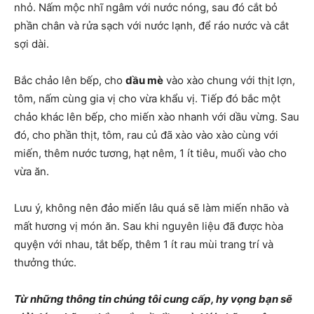
nhỏ. Nấm mộc nhĩ ngâm với nước nóng, sau đó cắt bỏ
phần chân và rửa sạch với nước lạnh, để ráo nước và cắt
sợi dài.
Bắc chảo lên bếp, cho
dầu mè
vào xào chung với thịt lợn,
tôm, nấm cùng gia vị cho vừa khẩu vị. Tiếp đó bắc một
chảo khác lên bếp, cho miến xào nhanh với dầu vừng. Sau
đó, cho phần thịt, tôm, rau củ đã xào vào xào cùng với
miến, thêm nước tương, hạt nêm, 1 ít tiêu, muối vào cho
vừa ăn.
Lưu ý, không nên đảo miến lâu quá sẽ làm miến nhão và
mất hương vị món ăn. Sau khi nguyên liệu đã được hòa
quyện với nhau, tắt bếp, thêm 1 ít rau mùi trang trí và
thưởng thức.
Từ những thông tin chúng tôi cung cấp, hy vọng bạn sẽ