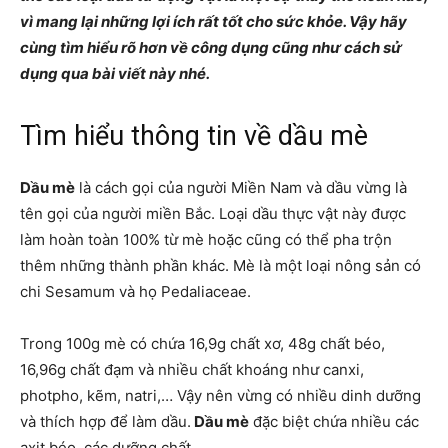
vì mang lại những lợi ích rất tốt cho sức khỏe. Vậy hãy
cùng tìm hiểu rõ hơn về công dụng cũng như cách sử
dụng qua bài viết này nhé.
Tìm hiểu thông tin về dầu mè
Dầu mè
là cách gọi của người Miền Nam và dầu vừng là
tên gọi của người miền Bắc. Loại dầu thực vật này được
làm hoàn toàn 100% từ mè hoặc cũng có thể pha trộn
thêm những thành phần khác. Mè là một loại nông sản có
chi Sesamum và họ Pedaliaceae.
Trong 100g mè có chứa 16,9g chất xơ, 48g chất béo,
16,96g chất đạm và nhiều chất khoáng như canxi,
photpho, kẽm, natri,… Vậy nên vừng có nhiều dinh dưỡng
và thích hợp để làm dầu.
Dầu mè
đặc biệt chứa nhiều các
axit béo, các dưỡng chất.