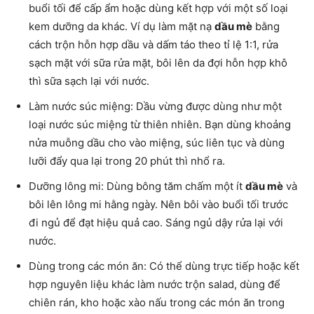
buổi tối để cấp ẩm hoặc dùng kết hợp với một số loại
kem dưỡng da khác. Ví dụ làm mặt nạ
dầu mè
bằng
cách trộn hỗn hợp dầu và dấm táo theo tỉ lệ 1:1, rửa
sạch mặt với sữa rửa mặt, bôi lên da đợi hỗn hợp khô
thì sữa sạch lại với nước.
Làm nước súc miệng: Dầu vừng được dùng như một
loại nước súc miệng từ thiên nhiên. Bạn dùng khoảng
nửa muỗng dầu cho vào miệng, súc liên tục và dùng
lưỡi đẩy qua lại trong 20 phút thì nhổ ra.
Dưỡng lông mi: Dùng bông tăm chấm một ít
dầu mè
và
bôi lên lông mi hằng ngày. Nên bôi vào buổi tối trước
đi ngủ để đạt hiệu quả cao. Sáng ngủ dậy rửa lại với
nước.
Dùng trong các món ăn: Có thể dùng trực tiếp hoặc kết
hợp nguyên liệu khác làm nước trộn salad, dùng để
chiên rán, kho hoặc xào nấu trong các món ăn trong