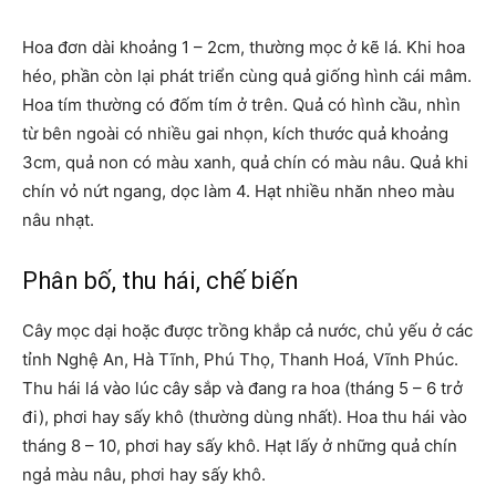
Hoa đơn dài khoảng 1 – 2cm, thường mọc ở kẽ lá. Khi hoa
héo, phần còn lại phát triển cùng quả giống hình cái mâm.
Hoa tím thường có đốm tím ở trên. Quả có hình cầu, nhìn
từ bên ngoài có nhiều gai nhọn, kích thước quả khoảng
3cm, quả non có màu xanh, quả chín có màu nâu. Quả khi
chín vỏ nứt ngang, dọc làm 4. Hạt nhiều nhăn nheo màu
nâu nhạt.
Phân bố, thu hái, chế biến
Cây mọc dại hoặc được trồng khắp cả nước, chủ yếu ở các
tỉnh Nghệ An, Hà Tĩnh, Phú Thọ, Thanh Hoá, Vĩnh Phúc.
Thu hái lá vào lúc cây sắp và đang ra hoa (tháng 5 – 6 trở
đi), phơi hay sấy khô (thường dùng nhất). Hoa thu hái vào
tháng 8 – 10, phơi hay sấy khô. Hạt lấy ở những quả chín
ngả màu nâu, phơi hay sấy khô.