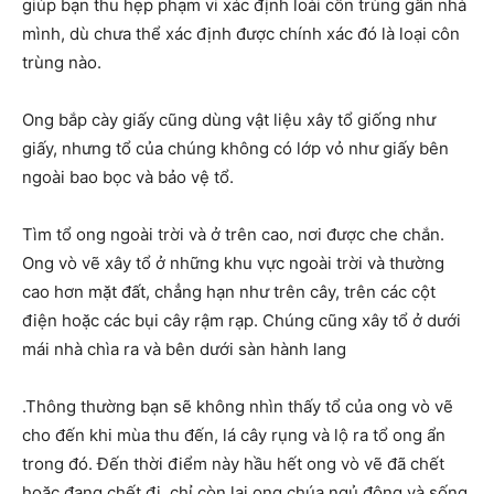
giúp bạn thu hẹp phạm vi xác định loài côn trùng gần nhà
mình, dù chưa thể xác định được chính xác đó là loại côn
trùng nào.
Ong bắp cày giấy cũng dùng vật liệu xây tổ giống như
giấy, nhưng tổ của chúng không có lớp vỏ như giấy bên
ngoài bao bọc và bảo vệ tổ.
Tìm tổ ong ngoài trời và ở trên cao, nơi được che chắn.
Ong vò vẽ xây tổ ở những khu vực ngoài trời và thường
cao hơn mặt đất, chẳng hạn như trên cây, trên các cột
điện hoặc các bụi cây rậm rạp. Chúng cũng xây tổ ở dưới
mái nhà chìa ra và bên dưới sàn hành lang
.Thông thường bạn sẽ không nhìn thấy tổ của ong vò vẽ
cho đến khi mùa thu đến, lá cây rụng và lộ ra tổ ong ẩn
trong đó. Đến thời điểm này hầu hết ong vò vẽ đã chết
hoặc đang chết đi, chỉ còn lại ong chúa ngủ đông và sống