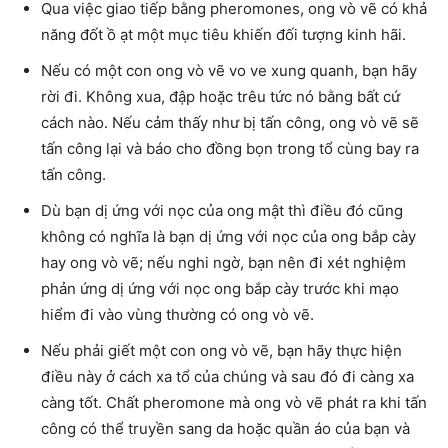
Qua việc giao tiếp bằng pheromones, ong vò vẽ có khả
năng đốt ồ ạt một mục tiêu khiến đối tượng kinh hãi.
Nếu có một con ong vò vẽ vo ve xung quanh, bạn hãy
rời đi. Không xua, đập hoặc trêu tức nó bằng bất cứ
cách nào. Nếu cảm thấy như bị tấn công, ong vò vẽ sẽ
tấn công lại và báo cho đồng bọn trong tổ cùng bay ra
tấn công.
Dù bạn dị ứng với nọc của ong mật thì điều đó cũng
không có nghĩa là bạn dị ứng với nọc của ong bắp cày
hay ong vò vẽ; nếu nghi ngờ, bạn nên đi xét nghiệm
phản ứng dị ứng với nọc ong bắp cày trước khi mạo
hiểm đi vào vùng thường có ong vò vẽ.
Nếu phải giết một con ong vò vẽ, bạn hãy thực hiện
điều này ở cách xa tổ của chúng và sau đó đi càng xa
càng tốt. Chất pheromone mà ong vò vẽ phát ra khi tấn
công có thể truyền sang da hoặc quần áo của bạn và