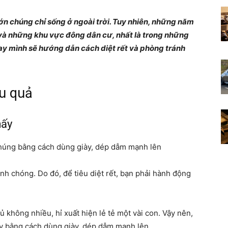
Những
 lớn chúng chỉ sống ở ngoài trời. Tuy nhiên, những năm
 và những khu vực đông dân cư, nhất là trong những
nay mình sẽ hướng dẫn cách diệt rết và phòng tránh
điều
ệu quả
hấy
thú
 chúng bằng cách dùng giày, dép dẫm mạnh lên
nh chóng. Do đó, để tiêu diệt rết, bạn phải hành động
vị
 không nhiều, hỉ xuất hiện lẻ tẻ một vài con. Vậy nên,
hấy bằng cách dùng giày, dép dẫm mạnh lên.