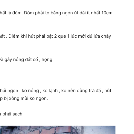
́t là đóm. Đóm phải to bằng ngón út dài ít nhất 10cm
quanh
t . Diêm khi hút phải bật 2 que 1 lúc mới đủ lửa cháy
và gây nóng dát cổ , họng
cuộc
ái ngon , ko nóng , ko lạnh , ko nên dùng trà đá , hút
̣p bị xông mùi ko ngon.
sống
u phải sạch