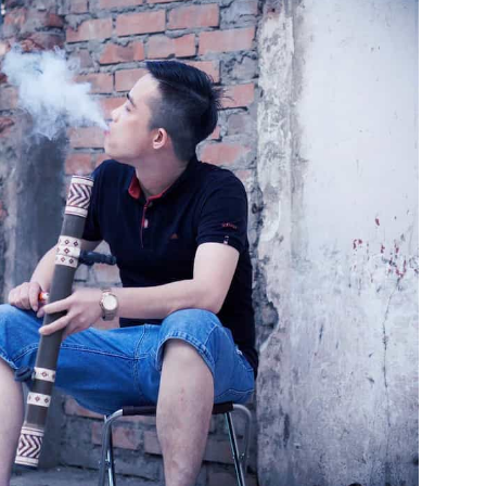
chúng
ta