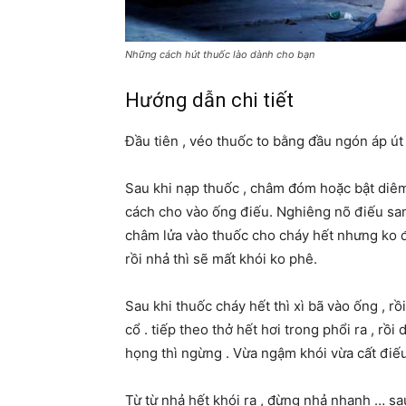
Những cách hút thuốc lào dành cho bạn
Hướng dẫn chi tiết
Đầu tiên , véo thuốc to bằng đầu ngón áp út
Sau khi nạp thuốc , châm đóm hoặc bật diêm 
cách cho vào ống điếu. Nghiêng nõ điếu sa
châm lửa vào thuốc cho cháy hết nhưng ko đượ
rồi nhả thì sẽ mất khói ko phê.
Sau khi thuốc cháy hết thì xì bã vào ống , r
cổ . tiếp theo thở hết hơi trong phổi ra , rồi
họng thì ngừng . Vừa ngậm khói vừa cất điế
Từ từ nhả hết khói ra , đừng nhả nhanh … sau