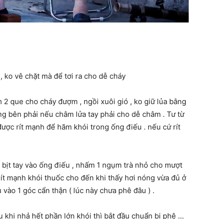
 , ko vê chặt mà để tơi ra cho dễ cháy
2 que cho cháy đượm , ngồi xuôi gió , ko giữ lủa bằng
ng bên phải nếu châm lửa tay phải cho dễ châm . Tư từ
c rít mạnh để hãm khói trong ống điếu . nếu cứ rít
ồi bịt tay vào ống điếu , nhấm 1 ngụm trà nhỏ cho mượt
 dít mạnh khói thuốc cho đến khi thấy hơi nóng vừa đủ ở
u vào 1 góc cẩn thận ( lúc này chưa phê đâu ) .
 khi nhả hết phần lớn khói thì bắt đầu chuẩn bị phê …