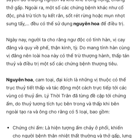
thở gấp. Ngoài ra, một số các chứng bệnh khác như cổ
độc, phá trừ tích tụ kết rắn, sốt rét rừng hoặc mụn nhọt
sưng tấy,… đều có thể sử dụng
nguyên hoa
để điều trị.
Ngày nay, người ta cho rằng ngư độc có tính hàn, vị cay
đắng và quy về phế, thận kinh, tỳ. Do mang tính hàn cùng
vị đắng nên loài hoa này có thể trừ thượng hành, thấp tán
thuỷ và điều trị một số các chứng bệnh thượng tiêu.
Nguyên hoa
, cam toại, đại kích là những vị thuộc có thể
trục thuỷ tiết thấp và tác động một cách trực tiếp tới các
vùng có thuỷ ẩm. Lý Thời Trân đã từng đề cập tới chứng
ẩm, do thuỷ tương tích tục bên trong và thấp khi bên
ngoài tạo ra và ông cho rằng có 5 loại, bao gồm:
Chứng chi ẩm: Là hiện tượng ẩm chảy ở phổi, khiến
cho người bệnh thân nhiệt thất thường và thở gấp, lưng