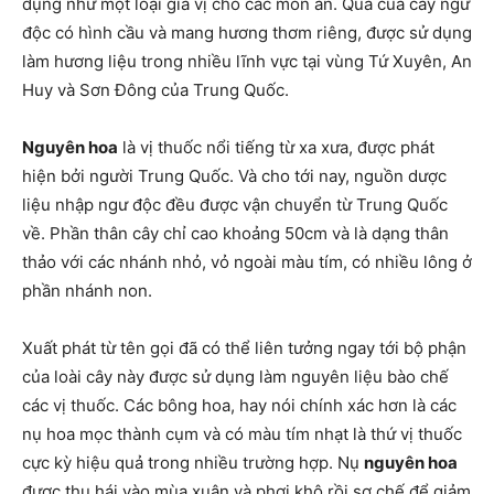
dụng như một loại gia vị cho các món ăn. Quả của cây ngư
độc có hình cầu và mang hương thơm riêng, được sử dụng
làm hương liệu trong nhiều lĩnh vực tại vùng Tứ Xuyên, An
Huy và Sơn Đông của Trung Quốc.
Nguyên hoa
là vị thuốc nổi tiếng từ xa xưa, được phát
hiện bởi người Trung Quốc. Và cho tới nay, nguồn dược
liệu nhập ngư độc đều được vận chuyển từ Trung Quốc
về. Phần thân cây chỉ cao khoảng 50cm và là dạng thân
thảo với các nhánh nhỏ, vỏ ngoài màu tím, có nhiều lông ở
phần nhánh non.
Xuất phát từ tên gọi đã có thể liên tưởng ngay tới bộ phận
của loài cây này được sử dụng làm nguyên liệu bào chế
các vị thuốc. Các bông hoa, hay nói chính xác hơn là các
nụ hoa mọc thành cụm và có màu tím nhạt là thứ vị thuốc
cực kỳ hiệu quả trong nhiều trường hợp. Nụ
nguyên hoa
được thu hái vào mùa xuân và phơi khô rồi sơ chế để giảm