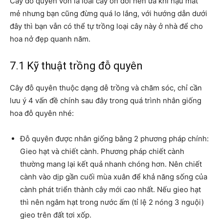
Cây đỗ quyên vốn là loài cây ôn đới nên ưa khí hậu mát
mẻ nhưng bạn cũng đừng quá lo lắng, với hướng dẫn dưới
đây thì bạn vẫn có thể tự trồng loại cây này ở nhà để cho
hoa nở đẹp quanh năm.
7.1 Kỹ thuật trồng đỗ quyên
Cây đỗ quyên thuộc dạng dễ trồng và chăm sóc, chỉ cần
lưu ý 4 vấn đề chính sau đây trong quá trình nhân giống
hoa đỗ quyên nhé:
Đỗ quyên được nhân giống bằng 2 phương pháp chính:
Gieo hạt và chiết cành. Phương pháp chiết cành
thường mang lại kết quả nhanh chóng hơn. Nên chiết
cành vào dịp gần cuối mùa xuân để khả năng sống của
cành phát triển thành cây mới cao nhất. Nếu gieo hạt
thì nên ngâm hạt trong nước ấm (tỉ lệ 2 nóng 3 nguội)
gieo trên đất tơi xốp.