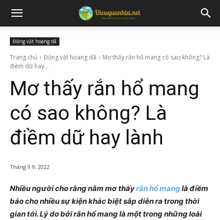
Động vật hoang dã
Trang chủ
Động vật hoang dã
Mơ thấy rắn hổ mang có sao không? Là
điềm dữ hay...
Mơ thấy rắn hổ mang
có sao không? Là
điềm dữ hay lành
Tháng 9 9, 2022
Nhiều người cho rằng nằm mơ thấy
rắn hổ mang
là điềm
báo cho nhiều sự kiện khác biệt sắp diễn ra trong thời
gian tới. Lý do bởi rắn hổ mang là một trong những loài