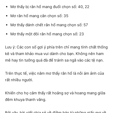
Mơ thấy bị rắn hổ mang đuổi chọn số: 40, 22
Mơ rắn hổ mang cắn chọn số: 35
Mơ thấy đánh chết rắn hổ mang chọn số: 57
Mơ thấy một đôi rắn hổ mang chọn số: 23
Lưu ý: Các con số gợi ý phía trên chỉ mang tính chất thống
kê và tham khảo mua vui dành cho bạn. Không nên ham
mê hay tin tưởng quá đà để tránh sa ngã vào các tệ nạn.
Trên thực tế, việc nằm mơ thấy rắn hổ là nỗi ám ảnh của
rất nhiều người.
Khiến cho họ cảm thấy rất hoảng sợ và hoang mang giữa
đêm khuya thanh vắng.
Bởi vậy, bài viết chia sẻ về điềm báo từ những giấc mơ về