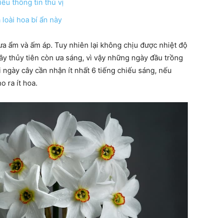
ểu thông tin thú vị
 loài hoa bí ẩn này
 ưa ẩm và ấm áp. Tuy nhiên lại không chịu được nhiệt độ
quanh
y thủy tiên còn ưa sáng, vì vậy những ngày đầu trồng
 ngày cây cần nhận ít nhất 6 tiếng chiếu sáng, nếu
o ra ít hoa.
cuộc
sống