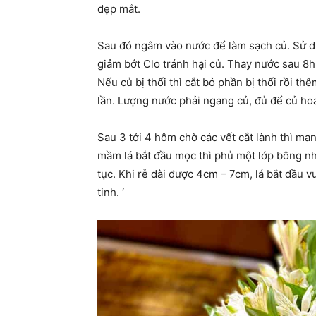
đẹp mắt.
Sau đó ngâm vào nước để làm sạch củ. Sử d
giảm bớt Clo tránh hại củ. Thay nước sau 8
Nếu củ bị thối thì cắt bỏ phần bị thối rồi 
lần. Lượng nước phải ngang củ, đủ để củ ho
Sau 3 tới 4 hôm chờ các vết cắt lành thì man
mầm lá bắt đầu mọc thì phủ một lớp bông nhẹ
tục. Khi rễ dài được 4cm – 7cm, lá bắt đầu v
tinh. ‘