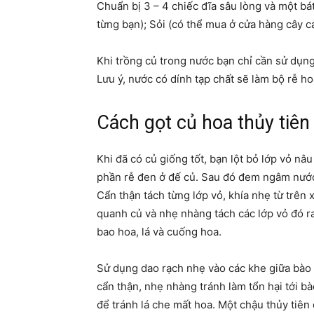
Chuẩn bị 3 – 4 chiếc đĩa sâu lòng và một bá
từng bạn); Sỏi (có thể mua ở cửa hàng cây c
Khi trồng củ trong nước bạn chỉ cần sử dụn
Lưu ý, nước có dính tạp chất sẽ làm bộ rễ hoa
Cách gọt củ hoa thủy tiên
Khi đã có củ giống tốt, bạn lột bỏ lớp vỏ nâ
phần rễ đen ở đế củ. Sau đó đem ngâm nước 
Cẩn thận tách từng lớp vỏ, khía nhẹ từ trên
quanh củ và nhẹ nhàng tách các lớp vỏ đó ra.
bao hoa, lá và cuống hoa.
Sử dụng dao rạch nhẹ vào các khe giữa bào m
cẩn thận, nhẹ nhàng tránh làm tổn hại tới bà
để tránh lá che mất hoa. Một chậu thủy tiên 