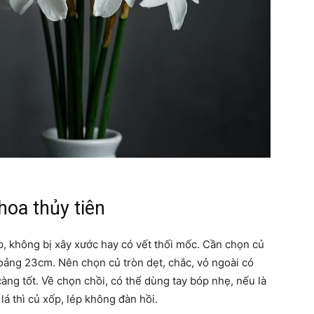
chúng
ta
hoa thủy tiên
ập, không bị xây xước hay có vết thối mốc. Cần chọn củ
oảng 23cm. Nên chọn củ tròn dẹt, chắc, vỏ ngoài có
ng tốt. Về chọn chồi, có thể dùng tay bóp nhẹ, nếu là
lá thì củ xốp, lép không đàn hồi.