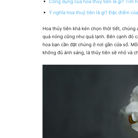
Công dụng của hoa thủy tiên là gì? Tìm hi
Ý nghĩa hoa thuỷ tiên là gì? Đặc điểm của
Hoa thủy tiên khá kén chọn thời tiết, chúng
quá nóng cũng như quá lạnh. Bên cạnh đó câ
hoa bạn cần đặt chúng ở nơi gần cửa sổ. Mỗi
không đủ ánh sáng, lá thủy tiên sẽ nhỏ và ch