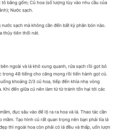
t tô bằng gốm; Củ hoa (số lượng tùy vào nhu cầu của
ảnh); Nước sạch.
g nước sạch mà không cần đến bất kỳ phân bón nào.
 thủy tiên thối nát.
u bên ngoài và lá khô xung quanh, rửa sạch rồi gọt bỏ
trong 48 tiếng cho căng mọng rồi tiến hành gọt củ.
 xuống khoảng 2/3 củ hoa, tiếp đến khía nhẹ vòng
 Khi đến giữa củ nên làm từ từ tránh tổn hại tới các
ầm, đục sâu vào để lộ ra ra hoa và lá. Thao tác cần
o mầm. Tạo hình củ rất quan trọng nên bạn phải tỉa lá
đẹp thì ngoài hoa còn phải có lá đều và thấp, uốn lượn