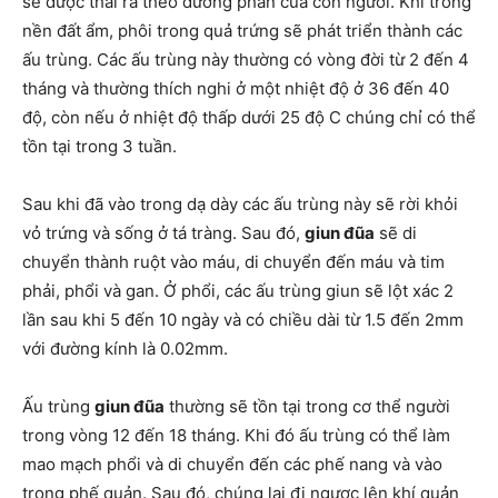
sẽ được thải ra theo đường phân của con người. Khi trong
nền đất ẩm, phôi trong quả trứng sẽ phát triển thành các
ấu trùng. Các ấu trùng này thường có vòng đời từ 2 đến 4
tháng và thường thích nghi ở một nhiệt độ ở 36 đến 40
độ, còn nếu ở nhiệt độ thấp dưới 25 độ C chúng chỉ có thể
tồn tại trong 3 tuần.
Sau khi đã vào trong dạ dày các ấu trùng này sẽ rời khỏi
vỏ trứng và sống ở tá tràng. Sau đó,
giun đũa
sẽ di
chuyển thành ruột vào máu, di chuyển đến máu và tim
phải, phổi và gan. Ở phổi, các ấu trùng giun sẽ lột xác 2
lần sau khi 5 đến 10 ngày và có chiều dài từ 1.5 đến 2mm
với đường kính là 0.02mm.
Ấu trùng
giun đũa
thường sẽ tồn tại trong cơ thể người
trong vòng 12 đến 18 tháng. Khi đó ấu trùng có thể làm
mao mạch phổi và di chuyển đến các phế nang và vào
trong phế quản. Sau đó, chúng lại đi ngược lên khí quản