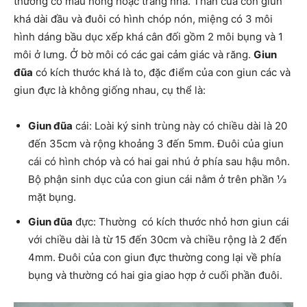
thường có màu hồng hoặc trắng nhà. Thân của con giun
khá dài đầu và đuôi có hình chóp nón, miệng có 3 môi
hình dáng bầu dục xếp khá cân đối gồm 2 môi bụng và 1
môi ở lưng. Ở bờ môi có các gai cảm giác và răng.
Giun
đũa
có kích thước khá là to, đặc điểm của con giun các và
giun đực là không giống nhau, cụ thể là:
Giun đũa
cái: Loài ký sinh trùng này có chiều dài là 20
đến 35cm và rộng khoảng 3 đến 5mm. Đuôi của giun
cái có hình chóp và có hai gai nhú ở phía sau hậu môn.
Bộ phận sinh dục của con giun cái nằm ở trên phần ⅓
mặt bụng.
Giun đũa
đực: Thường có kích thước nhỏ hơn giun cái
với chiều dài là từ 15 đến 30cm và chiều rộng là 2 đến
4mm. Đuôi của con giun đực thường cong lại về phía
bụng và thường có hai gia giao hợp ở cuối phần đuôi.