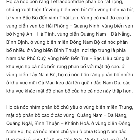
Họ cá nóc bốn răng Tetraodontidae phân bố rất rộng,
chúng xuất hiện từ vùng biển ven bờ đến vùng biển xa bờ,
từ vịnh Bắc Bộ đến vịnh Thái Lan. Vùng có mật độ cao là
vùng biển ven bờ Hải Phòng – Quảng Ninh, vùng biển ven
bờ Nghệ An – Hà Tĩnh, vùng biển Quảng Nam – Đà Nẵng,
Bình Định. ở vùng biển miền Đông Nam Bộ cá nóc phân
bố nhiều ở vùng biển Bình Thuận, nơi tập trung là phía
Nam đảo Phú Quý, vùng biển Bến Tre – Bạc Liêu cũng là
khu vực họ cá nóc bốn răng phân bố với mật độ cao. ở
vùng biển Tây Nam Bộ, họ cá nóc bốn răng phân bố nhiều
ở khu vực mũi Cà Mau kéo dài lên quần đảo Nam Du, các
khu vực khác mật độ phân bố của họ cá nóc này thấp hơn.
Họ cá nóc nhím phân bố chủ yếu ở vùng biển miền Trung,
mật độ phân bố cao ở các vùng: Quảng Nam – Đà Nẵng,
Quảng Ngãi, Bình Thuận – Khánh Hoà. ở vùng biển Đông
Nam Bộ, họ cá nóc nhím chủ yếu ở phía Đông Nam đảo
Phú Quý và phía Tây Nam Côn Sơn. Vịnh Thái Lan ít bắt