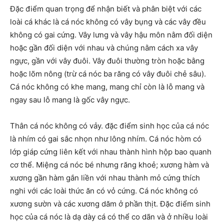
Đặc điểm quan trọng để nhận biết và phân biệt với các
loài cá khác là cá nóc không có vây bụng và các vây đều
không có gai cứng. Vây lưng và vây hậu môn nằm đối diện
hoặc gần đối diện với nhau và chúng nằm cách xa vây
ngực, gần với vây đuôi. Vây đuôi thường tròn hoặc bằng
hoặc lõm nông (trừ cá nóc ba răng có vây đuôi chẻ sâu).
Cá nóc không có khe mang, mang chỉ còn là lỗ mang và
ngay sau lỗ mang là gốc vây ngực.
Thân cá nóc không có vảy.
đặc điểm sinh học của cá nóc
là nhím có gai sắc nhọn như lông nhím. Cá nóc hòm có
lớp giáp cứng liên kết với nhau thành hình hộp bao quanh
cơ thể. Miệng cá nóc bé nhưng răng khoẻ; xương hàm và
xương gần hàm gắn liền với nhau thành mỏ cứng thích
nghi với các loài thức ăn có vỏ cứng. Cá nóc không có
xương sườn và các xương dăm ở phần thịt.
Đặc điểm sinh
học của cá nóc là
dạ dày cá có thể co dãn và ở nhiều loài