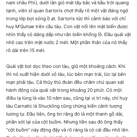
nam châu Phi), dưới làn gió mát tây bắc và bầu trời quang
tạnh, viên sĩ quan Sartoris chợt thấy rõ một vật đáng ngờ
trong lớp bọt sóng ồ ạt. Sartoris tức thì cảnh báo với chỉ
huy M’Quhae trên cầu tàu. Con vật nổi lên mặt biển được
nhìn thấy có dáng dấp như rắn biển khổng lồ. Đầu quái vật
nhô cao trên mặt nước 2 mét. Một phần thân của nó thấy
rõ dài trên 15 mét.
Quái vật bơi dọc theo con tàu, giữ một khoảng cách. Khi
thì nó xuất hiện dưới vỏ tàu, lúc bên mạn trái, lúc lại bên
mạn phải tàu. Cả thủy thủ đoàn đều chăm chú quan sát
hành động của quái vật trong khoảng 20 phút. Có một
điều lạ lùng là vào 10 năm sau, cũng tại vị trí này, chỉ huy
tàu Carnatic là Shuckling cũng chứng kiến cảnh tượng
tương tự. Đầu tiên, ông tin rằng đó là một thanh gỗ dài,
phần sót lại của cột buồm. Nhưng liền sau đó ông thấy
“cột buồm” này động đậy và rõ ràng là có cái đầu nhô lên.