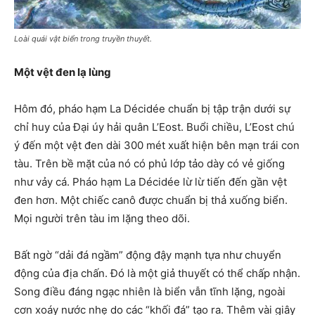
Loài quái vật biển trong truyền thuyết.
Một vệt đen lạ lùng
Hôm đó, pháo hạm La Décidée chuẩn bị tập trận dưới sự
chỉ huy của Đại úy hải quân L’Eost. Buổi chiều, L’Eost chú
ý đến một vệt đen dài 300 mét xuất hiện bên mạn trái con
tàu. Trên bề mặt của nó có phủ lớp tảo dày có vẻ giống
như vảy cá. Pháo hạm La Décidée lừ lừ tiến đến gần vệt
đen hơn. Một chiếc canô được chuẩn bị thả xuống biển.
Mọi người trên tàu im lặng theo dõi.
Bất ngờ “dải đá ngầm” động đậy mạnh tựa như chuyển
động của địa chấn. Đó là một giả thuyết có thể chấp nhận.
Song điều đáng ngạc nhiên là biển vẫn tĩnh lặng, ngoài
cơn xoáy nước nhẹ do các “khối đá” tạo ra. Thêm vài giây