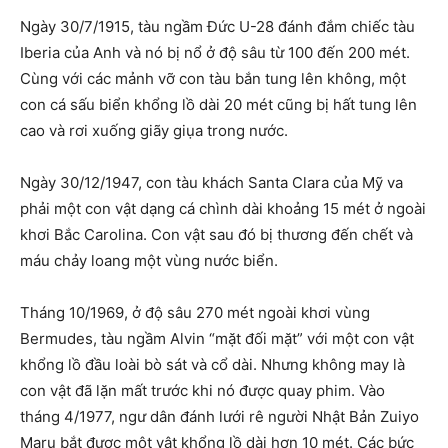
Ngày 30/7/1915, tàu ngầm Đức U-28 đánh đắm chiếc tàu
Iberia của Anh và nó bị nổ ở độ sâu từ 100 đến 200 mét.
Cùng với các mảnh vỡ con tàu bắn tung lên không, một
con cá sấu biển khổng lồ dài 20 mét cũng bị hất tung lên
cao và rơi xuống giãy giụa trong nước.
Ngày 30/12/1947, con tàu khách Santa Clara của Mỹ va
phải một con vật dạng cá chình dài khoảng 15 mét ở ngoài
khơi Bắc Carolina. Con vật sau đó bị thương đến chết và
máu chảy loang một vùng nước biển.
Tháng 10/1969, ở độ sâu 270 mét ngoài khơi vùng
Bermudes, tàu ngầm Alvin “mặt đối mặt” với một con vật
khổng lồ đầu loài bò sát và cổ dài. Nhưng không may là
con vật đã lặn mất trước khi nó được quay phim. Vào
tháng 4/1977, ngư dân đánh lưới rê người Nhật Bản Zuiyo
Maru bắt được một vật khổng lồ dài hơn 10 mét. Các bức