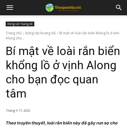
Động vật hoang dã
Trang chủ
Động vật hoang dã
Bí mật về loài rắn biển khổng lồ ở vịnh
Along cho...
Bí mật về loài rắn biển
khổng lồ ở vịnh Along
cho bạn đọc quan
tâm
Tháng 9 17, 2022
Theo truyền thuyết, loài rắn biển này đã gây run sợ cho