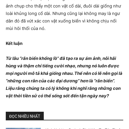
ảnh chụp cho thấy một con vật cổ dài, đuôi dài giống như
loài khủng long cổ dài. Nhưng cũng lại không may là ngư
dân đó đã vứt xác con vật xuống biển vì không chịu nổi
mùi hôi thối của nó.
Kết luận
Từ lâu “rắn biển khổng lồ” đã tạo ra sự ám ảnh, nỗi hãi
hùng và thậm chí tiếng cười nhạo, nhưng nó luôn được
mọi người mô tả khá giống nhau. Thế nên có lẽ nên gọi là
“những con rắn của các đại dương” hơn là “rắn biển”.
Liệu rằng chúng ta có lý không khi nghĩ rằng những con
vật thời tiền sử có thể sống sót đến tận ngày nay?
ĐỌC NHIỀU NHẤT