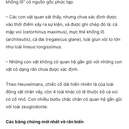
khổng lồ” có nguồn gốc phức tạp:
– Các con vật quan sát thấy, nhưng chưa xác định được
vào thời điểm xảy ra sự kiện, và được ghi chép đó là: cá
mập voi (cetorhinus maximus), mực thẻ khổng lồ
(architeutis), cá đai (regalecus glane), loài giun vòi to lớn
như loài lineus longissimus.
– Những con vật không có quan hệ gần gũi với những con
vật có dạng rắn chưa được xác định.
Theo Heuvelmans, chiếc cổ dài hiển nhiên là của loài
động vật chân vây, còn 4 loài khác có lẽ thuộc bộ cá voi
có cổ nhỏ. Con nhiều bướu chắc chắn có quan hệ gần gũi
với loài zeuglodonte.
Các bằng chứng mới nhất về rắn biển