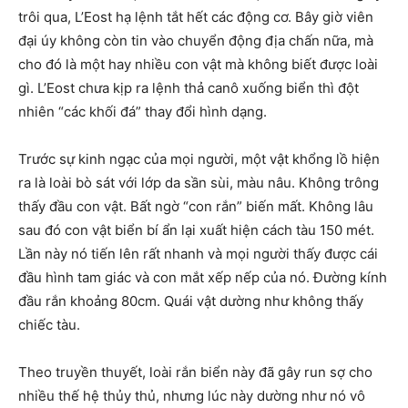
trôi qua, L’Eost hạ lệnh tắt hết các động cơ. Bây giờ viên
đại úy không còn tin vào chuyển động địa chấn nữa, mà
cho đó là một hay nhiều con vật mà không biết được loài
gì. L’Eost chưa kịp ra lệnh thả canô xuống biển thì đột
nhiên “các khối đá” thay đổi hình dạng.
Trước sự kinh ngạc của mọi người, một vật khổng lồ hiện
ra là loài bò sát với lớp da sần sùi, màu nâu. Không trông
thấy đầu con vật. Bất ngờ “con rắn” biến mất. Không lâu
sau đó con vật biển bí ẩn lại xuất hiện cách tàu 150 mét.
Lần này nó tiến lên rất nhanh và mọi người thấy được cái
đầu hình tam giác và con mắt xếp nếp của nó. Đường kính
đầu rắn khoảng 80cm. Quái vật dường như không thấy
chiếc tàu.
Theo truyền thuyết, loài rắn biển này đã gây run sợ cho
nhiều thế hệ thủy thủ, nhưng lúc này dường như nó vô